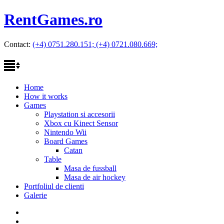
RentGames.ro
Contact:
(+4) 0751.280.151; (+4) 0721.080.669;
Home
How it works
Games
Playstation si accesorii
Xbox cu Kinect Sensor
Nintendo Wii
Board Games
Catan
Table
Masa de fussball
Masa de air hockey
Portfoliul de clienti
Galerie